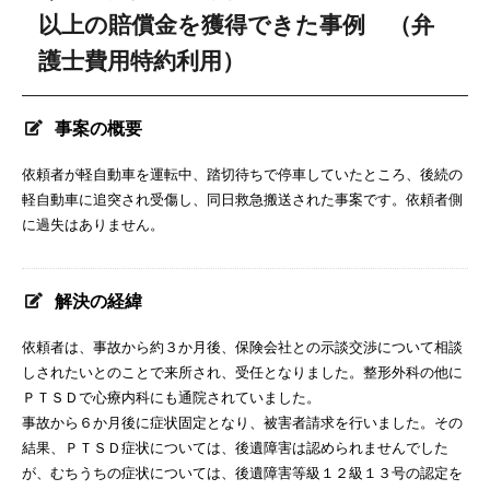
以上の賠償金を獲得できた事例 （弁
護士費用特約利用）
事案の概要
依頼者が軽自動車を運転中、踏切待ちで停車していたところ、後続の
軽自動車に追突され受傷し、同日救急搬送された事案です。依頼者側
に過失はありません。
解決の経緯
依頼者は、事故から約３か月後、保険会社との示談交渉について相談
しされたいとのことで来所され、受任となりました。整形外科の他に
ＰＴＳＤで心療内科にも通院されていました。
事故から６か月後に症状固定となり、被害者請求を行いました。その
結果、ＰＴＳＤ症状については、後遺障害は認められませんでした
が、むちうちの症状については、後遺障害等級１２級１３号の認定を