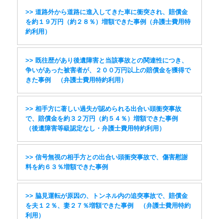
>> 道路外から道路に進入してきた車に衝突され、賠償金
を約１９万円（約２８％）増額できた事例（弁護士費用特
約利用）
>> 既往歴があり後遺障害と当該事故との関連性につき、
争いがあった被害者が、２００万円以上の賠償金を獲得で
きた事例 （弁護士費用特約利用）
>> 相手方に著しい過失が認められる出合い頭衝突事故
で、賠償金を約３２万円（約５４％）増額できた事例
（後遺障害等級認定なし・弁護士費用特約利用）
>> 信号無視の相手方との出合い頭衝突事故で、傷害慰謝
料を約６３％増額できた事例
>> 脇見運転が原因の、トンネル内の追突事故で、賠償金
を夫１２％、妻２７％増額できた事例 （弁護士費用特約
利用）