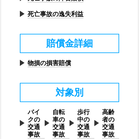
死亡事故の逸失利益
賠償金詳細
物損の損害賠償
対象別
バイ
自転
歩行
高齢
クの
車の
中の
者の
交通
交通
交通
交通
事故
事故
事故
事故