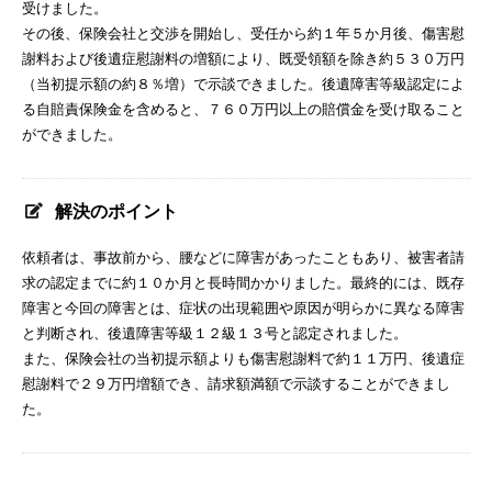
受けました。
その後、保険会社と交渉を開始し、受任から約１年５か月後、傷害慰
謝料および後遺症慰謝料の増額により、既受領額を除き約５３０万円
（当初提示額の約８％増）で示談できました。後遺障害等級認定によ
る自賠責保険金を含めると、７６０万円以上の賠償金を受け取ること
ができました。
解決のポイント
依頼者は、事故前から、腰などに障害があったこともあり、被害者請
求の認定までに約１０か月と長時間かかりました。最終的には、既存
障害と今回の障害とは、症状の出現範囲や原因が明らかに異なる障害
と判断され、後遺障害等級１２級１３号と認定されました。
また、保険会社の当初提示額よりも傷害慰謝料で約１１万円、後遺症
慰謝料で２９万円増額でき、請求額満額で示談することができまし
た。