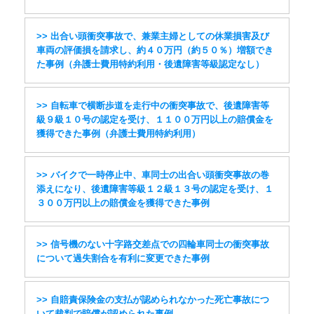
>> 出合い頭衝突事故で、兼業主婦としての休業損害及び
車両の評価損を請求し、約４０万円（約５０％）増額でき
た事例（弁護士費用特約利用・後遺障害等級認定なし）
>> 自転車で横断歩道を走行中の衝突事故で、後遺障害等
級９級１０号の認定を受け、１１００万円以上の賠償金を
獲得できた事例（弁護士費用特約利用）
>> バイクで一時停止中、車同士の出合い頭衝突事故の巻
添えになり、後遺障害等級１２級１３号の認定を受け、１
３００万円以上の賠償金を獲得できた事例
>> 信号機のない十字路交差点での四輪車同士の衝突事故
について過失割合を有利に変更できた事例
>> 自賠責保険金の支払が認められなかった死亡事故につ
いて裁判で賠償が認められた事例