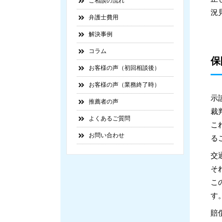
ご相談の流れ
況
弁護士費用
解決事例
コラム
保
お客様の声（初回相談後）
お客様の声（業務終了時）
示
推薦者の声
裁
よくあるご質問
こ
お問い合わせ
る
交
そ
こ
す
賠