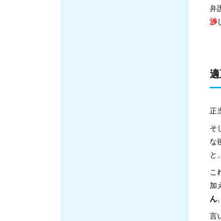
弁
渉
適
正
そ
な
と
こ
加
ん
言