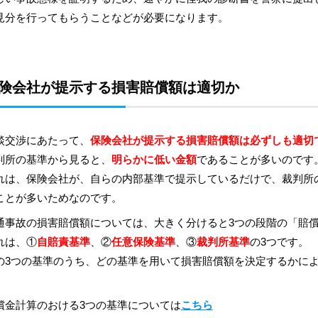
見分を行ってもらうことなどが必要になります。
険会社が提示する損害賠償額は適切か
談交渉にあたって、
保険会社が提示する損害賠償額は必ずしも適切
判所の基準から見ると、
明らかに低い金額
であることが多いのです
れは、保険会社が、自らの内部基準で提示しているだけで、裁判所
ことが多いためなのです。
通事故の損害賠償額については、大きく分けると3つの段階の「賠
れは、①
自賠責基準
、②
任意保険基準
、③
裁判所基準
の3つです。
の3つの基準のうち、どの基準を用いて損害賠償額を決定するかに
。
償金計算のおける3つの基準については
こちら