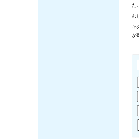
た
む
そ
が