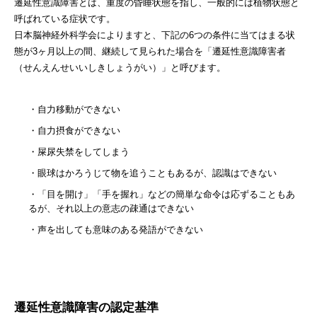
遷延性意識障害とは、重度の昏睡状態を指し、一般的には植物状態と
呼ばれている症状です。
日本脳神経外科学会によりますと、下記の6つの条件に当てはまる状
態が3ヶ月以上の間、継続して見られた場合を「遷延性意識障害者
（せんえんせいいしきしょうがい）」と呼びます。
・自力移動ができない
・自力摂食ができない
・屎尿失禁をしてしまう
・眼球はかろうじて物を追うこともあるが、認識はできない
・「目を開け」「手を握れ」などの簡単な命令は応ずることもあ
るが、それ以上の意志の疎通はできない
・声を出しても意味のある発語ができない
遷延性意識障害の認定基準