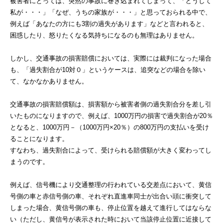
被害者にとっては、突然の事故に巻き込まれてしまって、「どうして
私が・・・」「なぜ、うちの家族が・・・」と思っておられる中で、
例えば「あなたの方にも3割の過失があります」などと言われると、
困惑したり、怒りたくなる気持ちになるのも無理はありません。
しかし、交通事故の損害賠償においては、実際には裁判になった場合
も、「過失割合が10対０」というケースは、追突などの場合を除い
て、なかなかありません。
交通事故の損害賠償額は、損害額から被害者側の過失割合分を差し引
いたものになりますので、例えば、1000万円の損害で過失割合が20％
となると、1000万円－（1000万円×20％）の800万円の支払いを受け
ることになります。
すなわち、過失割合によって、受けられる賠償額が大きく変わってし
まうのです。
例えば、信号機により交通整理の行われている交差点において、黄信
号側の車と赤信号側の車、それぞれ直進車同士が出合い頭に衝突して
しまった場合、黄信号側の車も、停止位置を越えて進行してはならな
い（ただし、黄信号が表示された時において当該停止位置に近接して