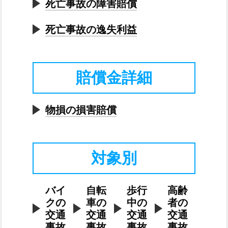
死亡事故の障害賠償
死亡事故の逸失利益
賠償金詳細
物損の損害賠償
対象別
バイ
自転
歩行
高齢
クの
車の
中の
者の
交通
交通
交通
交通
事故
事故
事故
事故